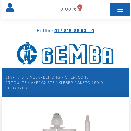
0
0,00
€
Hotline
01 / 815 85 53 – 0
START
/
STEINBEARBEITUNG
/
CHEMISCHE
PRODUKTE
/
AKEPOX STEINKLEBER
/ AKEPOX 5010
COLOURED