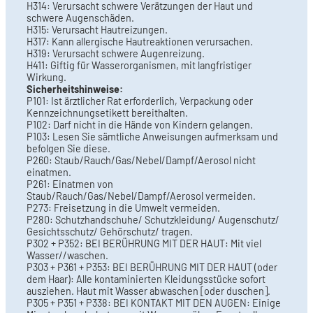
H314: Verursacht schwere Verätzungen der Haut und
schwere Augenschäden.
H315: Verursacht Hautreizungen.
H317: Kann allergische Hautreaktionen verursachen.
H319: Verursacht schwere Augenreizung.
H411: Giftig für Wasserorganismen, mit langfristiger
Wirkung.
Sicherheitshinweise:
P101: Ist ärztlicher Rat erforderlich, Verpackung oder
Kennzeichnungsetikett bereithalten.
P102: Darf nicht in die Hände von Kindern gelangen.
P103: Lesen Sie sämtliche Anweisungen aufmerksam und
befolgen Sie diese.
P260: Staub/Rauch/Gas/Nebel/Dampf/Aerosol nicht
einatmen.
P261: Einatmen von
Staub/Rauch/Gas/Nebel/Dampf/Aerosol vermeiden.
P273: Freisetzung in die Umwelt vermeiden.
P280: Schutzhandschuhe/ Schutzkleidung/ Augenschutz/
Gesichtsschutz/ Gehörschutz/ tragen.
P302 + P352: BEI BERÜHRUNG MIT DER HAUT: Mit viel
Wasser//waschen.
P303 + P361 + P353: BEI BERÜHRUNG MIT DER HAUT (oder
dem Haar): Alle kontaminierten Kleidungsstücke sofort
ausziehen. Haut mit Wasser abwaschen [oder duschen].
P305 + P351 + P338: BEI KONTAKT MIT DEN AUGEN: Einige