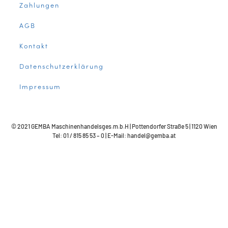
Zahlungen
AGB
Kontakt
Datenschutzerklärung
Impressum
© 2021 GEMBA Maschinenhandelsges.m.b.H | Pottendorfer Straße 5 | 1120 Wien
Tel: 01 / 815 85 53 – 0 | E-Mail: handel@gemba.at