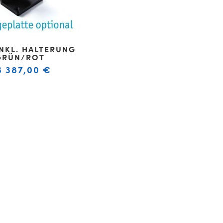
INKL. HALTERUNG
GRÜN/ROT
B
387,00
€