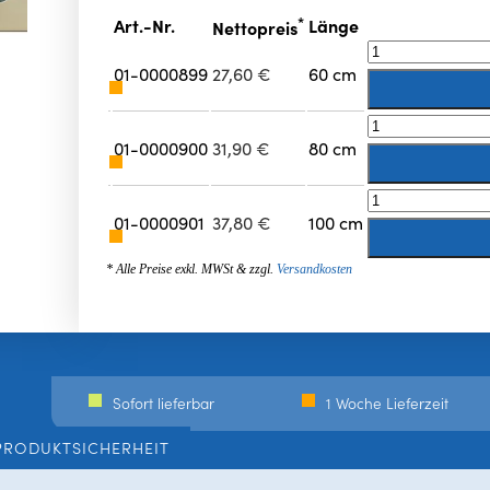
*
Art.-Nr.
Länge
Nettopreis
01-0000899
27,60
€
60 cm
01-0000900
31,90
€
80 cm
01-0000901
37,80
€
100 cm
* Alle Preise exkl. MWSt & zzgl.
Versandkosten
Sofort lieferbar
1 Woche Lieferzeit
PRODUKTSICHERHEIT