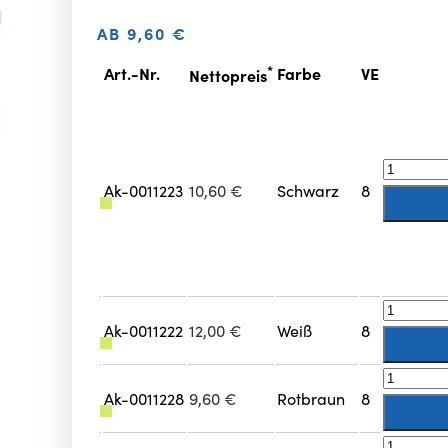
AB
9,60
€
*
Art.-Nr.
Farbe
VE
Nettopreis
Ak-0011223
10,60
€
Schwarz
8
Ak-0011222
12,00
€
Weiß
8
Ak-0011228
9,60
€
Rotbraun
8