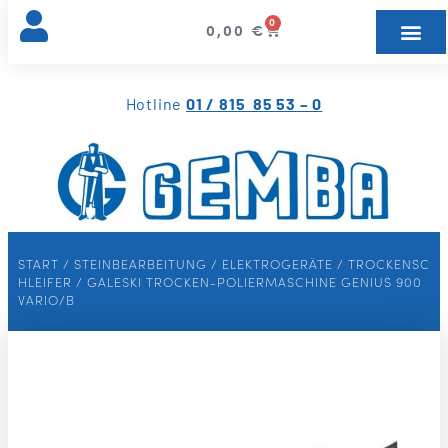
0
0,00
€
Hotline
01 / 815 85 53 – 0
START
/
STEINBEARBEITUNG
/
ELEKTROGERÄTE
/
TROCKENSC
HLEIFER
/ GALESKI TROCKEN-POLIERMASCHINE GENIUS 900
VARIO/B