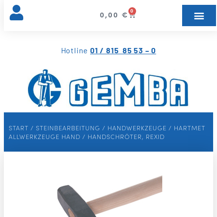
0
0,00
€
Hotline
01 / 815 85 53 – 0
START
/
STEINBEARBEITUNG
/
HANDWERKZEUGE
/
HARTMET
ALLWERKZEUGE HAND
/ HANDSCHRÖTER, REXID