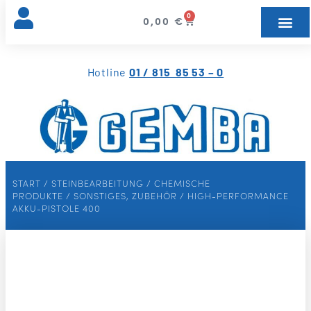
0
0,00
€
Hotline
01 / 815 85 53 – 0
START
/
STEINBEARBEITUNG
/
CHEMISCHE
PRODUKTE
/
SONSTIGES, ZUBEHÖR
/ HIGH-PERFORMANCE
AKKU-PISTOLE 400