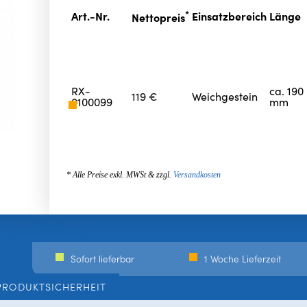
*
Art.-Nr.
Einsatzbereich
Länge
Nettopreis
RX-
ca. 190
119 €
Weichgestein
0100099
mm
* Alle Preise exkl. MWSt & zzgl.
Versandkosten
Sofort lieferbar
1 Woche Lieferzeit
PRODUKTSICHERHEIT