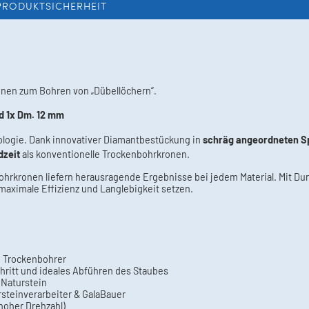
PRODUKTSICHERHEIT
nen zum Bohren von „Dübellöchern“.
d 1x Dm. 12 mm
logie. Dank innovativer Diamantbestückung in
schräg angeordneten S
dzeit
als konventionelle Trockenbohrkronen.
ohrkronen liefern herausragende Ergebnisse bei jedem Material. Mit Du
 maximale Effizienz und Langlebigkeit setzen.
le Trockenbohrer
hritt und ideales Abführen des Staubes
& Naturstein
ursteinverarbeiter & GalaBauer
hoher Drehzahl)