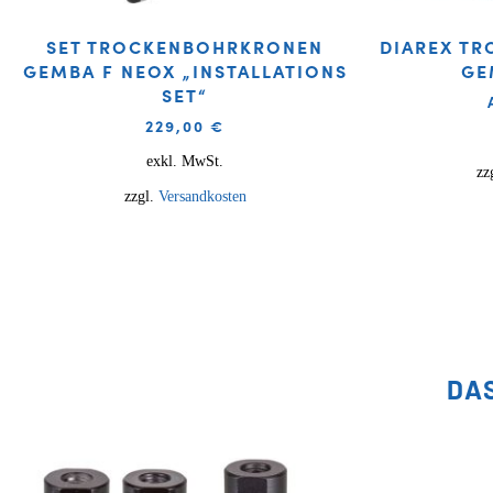
SET TROCKENBOHRKRONEN
DIAREX T
GEMBA F NEOX „INSTALLATIONS
GE
SET“
229,00
€
exkl. MwSt.
zz
zzgl.
Versandkosten
DA