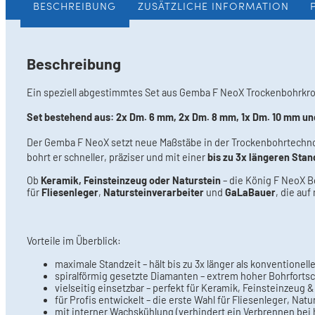
BESCHREIBUNG
ZUSÄTZLICHE INFORMATION
Beschreibung
Ein speziell abgestimmtes Set aus Gemba F NeoX Trockenbohrkro
Set bestehend aus:
2x Dm. 6 mm, 2x Dm. 8 mm, 1x Dm. 10 mm un
Der Gemba F NeoX setzt neue Maßstäbe in der Trockenbohrtechno
bohrt er schneller, präziser und mit einer
bis zu 3x längeren Stan
Ob
Keramik, Feinsteinzeug oder Naturstein
– die König F NeoX B
für
Fliesenleger
,
Natursteinverarbeiter
und
GaLaBauer
, die auf
Vorteile im Überblick:
maximale Standzeit – hält bis zu 3x länger als konventionel
spiralförmig gesetzte Diamanten – extrem hoher Bohrfortsc
vielseitig einsetzbar – perfekt für Keramik, Feinsteinzeug 
für Profis entwickelt – die erste Wahl für Fliesenleger, Nat
mit interner Wachskühlung (verhindert ein Verbrennen bei 