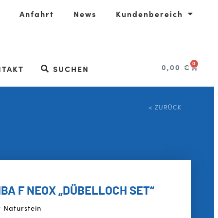
Anfahrt
News
Kundenbereich
0
0,00
€
NTAKT
SUCHEN
< ZURÜCK
A F NEOX „DÜBELLOCH SET“
 Naturstein