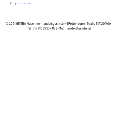
Impressum
© 2021 GEMBA Maschinenhandelsges.m.b.H | Pottendorfer Straße 5 | 1120 Wien
Tel: 01 / 815 85 53 – 0 | E-Mail: handel@gemba.at